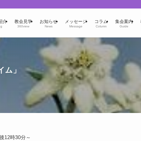
紹介
教会見学
お知らせ
メッセージ
コラム
集会案内
ng
360view
News
Message
Column
Guide
イム」
後12時30分～