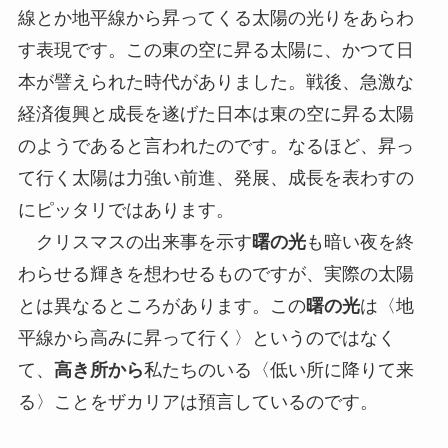
線とか地平線から昇ってくる太陽の光りをあらわ
す表現です。この東の空に昇る太陽に、かつて日
本が譬えられた時代がありました。戦後、急激な
経済復興と成長を遂げた日本は東の空に昇る太陽
のようであると言われたのです。なるほど、昇っ
て行く太陽は力強い前進、発展、成長を表わすの
にピッタリではあります。
クリスマスの出来事を示す
曙の光
も暗い夜を終
わらせる輝きを想わせるものですが、実際の太陽
とは異なるところがあります。この
曙の光
は〈地
平線から高みに昇って行く〉というのではなく
て、
高き所から
私たちのいる〈低い所に降りて来
る〉ことをザカリアは預言しているのです。