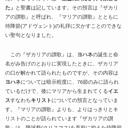
た」
と聖書は記しています。その預言は『ザカリ
アの讃歌』と呼ばれ、『マリアの讃歌』とともに
待降節(アドヴェント)の礼拝に欠かすことのできな
い聖句となりました。
この『ザカリアの讃歌』は、
ヨハネ
の誕生と命
名がみ告げのとおりに実現したときに、ザカリア
の口が解かれて語られたものですが、その内容は
ヨハネ
については暗示程度に、76節のみに語られ
ているだけで、後にマリアから生まれてくる
イエ
ス
すなわち
キリスト
についての預言となっていま
す。『マリアの讃歌』よりも、よりはっきりとキ
リストのことが語られています『ザカリアの讃
歌』は、降誕祭(クリスマス)を直前に控えた待降節