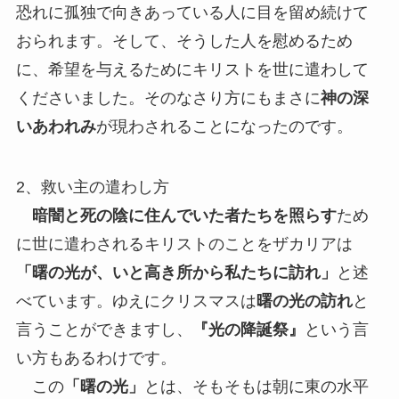
恐れに孤独で向きあっている人に目を留め続けて
おられます。そして、そうした人を慰めるため
に、希望を与えるためにキリストを世に遣わして
くださいました。そのなさり方にもまさに
神の深
いあわれみ
が現わされることになったのです。
2、救い主の遣わし方
暗闇と死の陰に住んでいた者たちを照らす
ため
に世に遣わされるキリストのことをザカリアは
「曙の光が、いと高き所から私たちに訪れ」
と述
べています。ゆえにクリスマスは
曙の光の訪れ
と
言うことができますし、
『光の降誕祭』
という言
い方もあるわけです。
この
「曙の光」
とは、そもそもは朝に東の水平