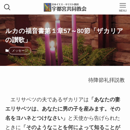
MENU
ルカの福音書第１章57～80節「ザカリア
の讃歌」
メッセージ
待降節礼拝説教
エリサベツの夫であるザカリアは
「あなたの妻
エリサベツは、あなたに男の子を産みます。その
名をヨハネとつけなさい」
と天使から告げられた
ときに
「そのようなことを何によって知ることが