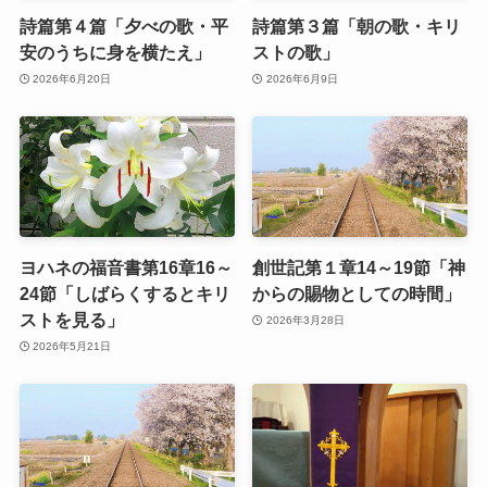
詩篇第４篇「夕べの歌・平
詩篇第３篇「朝の歌・キリ
安のうちに身を横たえ」
ストの歌」
2026年6月20日
2026年6月9日
ヨハネの福音書第16章16～
創世記第１章14～19節「神
24節「しばらくするとキリ
からの賜物としての時間」
ストを見る」
2026年3月28日
2026年5月21日